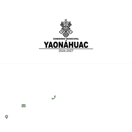
CONTACTO
231 311 0104
Ayto.Yaonahuac2024-2027@hotmail.com
C. HIDALGO # 1, COL. CENTRO, C.P. 73910,
YAONÁHUAC, PUEBLA.